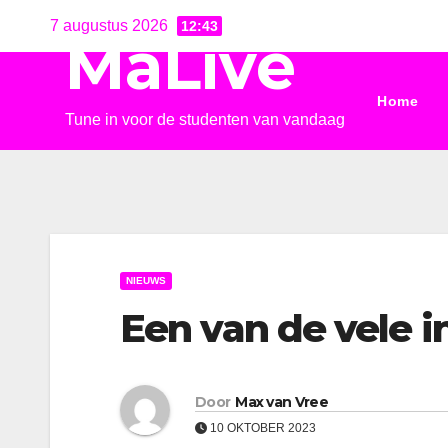
Ga
7 augustus 2026
12:43
MaLive
naar
de
Home
inhoud
Tune in voor de studenten van vandaag
NIEUWS
Een van de vele 
Door
Max van Vree
10 OKTOBER 2023