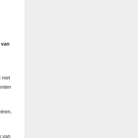
d van
 niet
enten
eëren.
k van