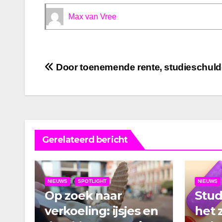
Max van Vree
Bericht
Door toenemende rente, studieschu
navigatie
Gerelateerd bericht
NIEUWS
SPOTLIGHT
NIEUWS
Op zoek naar
Stu
verkoeling: ijsjes en
het 