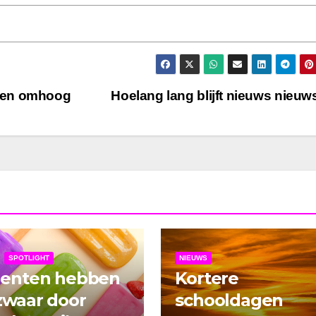
lden omhoog
Hoelang lang blijft nieuws nieu
SPOTLIGHT
NIEUWS
denten hebben
Kortere
zwaar door
schooldagen