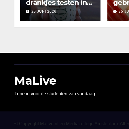
drankjes testen in
gebr
Amsterdam
25 JUNI 2026
25 J
MaLive
Tune in voor de studenten van vandaag
© Copyright Malive.nl en Mediacollege Amsterdam. All 