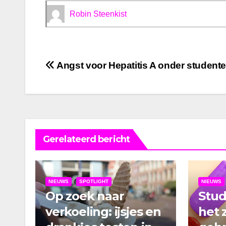
Robin Steenkist
Bericht
Angst voor Hepatitis A onder student
navigatie
Gerelateerd bericht
NIEUWS
SPOTLIGHT
NIEUWS
Op zoek naar
Stu
verkoeling: ijsjes en
het 