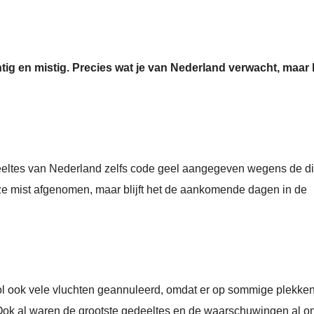
chtig en mistig. Precies wat je van Nederland verwacht, maar
eeltes van Nederland zelfs code geel aangegeven wegens de d
eze mist afgenomen, maar blijft het de aankomende dagen in de
ol ook vele vluchten geannuleerd, omdat er op sommige plekke
n. Ook al waren de grootste gedeeltes en de waarschuwingen al o