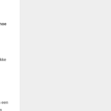
 hoe
ikke
n een
m