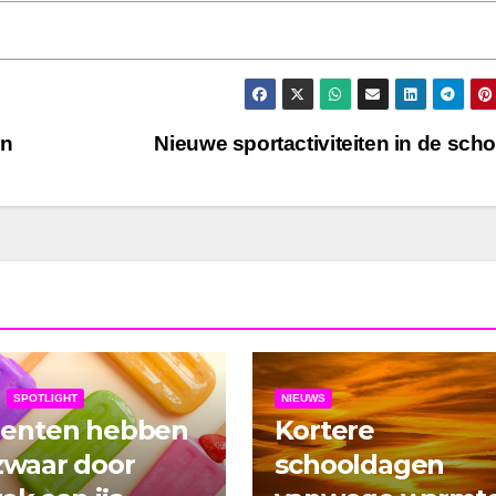
en
Nieuwe sportactiviteiten in de sch
SPOTLIGHT
NIEUWS
denten hebben
Kortere
zwaar door
schooldagen