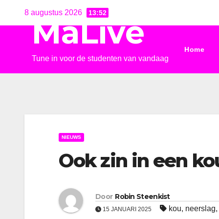
Ga
8 augustus 2026
13:52
MaLive
naar
de
Home
inhoud
Tune in voor de studenten van vandaag
NIEUWS
Ook zin in een k
Door
Robin Steenkist
kou
,
neerslag
15 JANUARI 2025