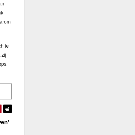
an
ik
aarom
h te
zij
pps,
ven’