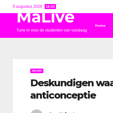
Ga
9 augustus 2026
16:01
MaLive
naar
de
Home
inhoud
Tune in voor de studenten van vandaag
NIEUWS
Deskundigen waa
anticonceptie