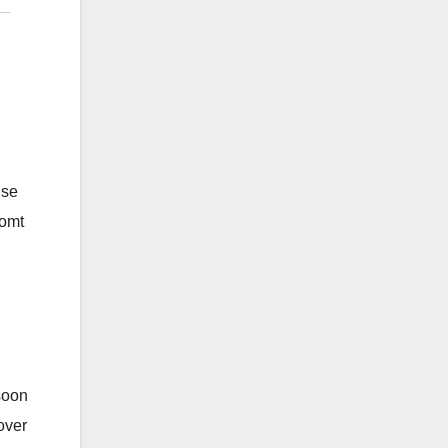
lse
komt
soon
over