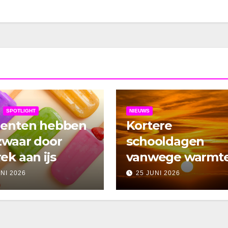
SPOTLIGHT
NIEUWS
denten hebben
Kortere
zwaar door
schooldagen
ek aan ijs
vanwege warmt
UNI 2026
25 JUNI 2026