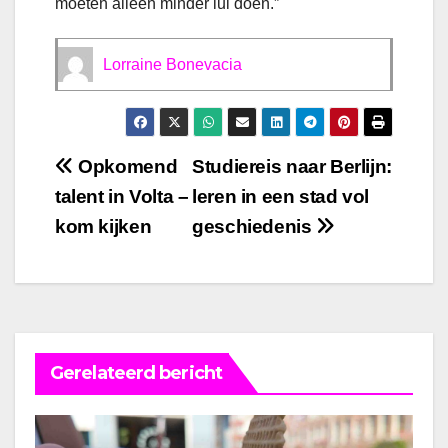
moeten alleen minder lui doen.”
Lorraine Bonevacia
Bericht
Opkomend
Studiereis naar Berlijn:
talent in Volta –
leren in een stad vol
navigatie
kom kijken
geschiedenis
Gerelateerd bericht