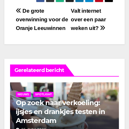
Bericht
De grote
Valt internet
overwinning voor de
over een paar
navigatie
Oranje Leeuwinnen
weken uit?
Gerelateerd bericht
NIEUWS
SPOTLIGHT
Op zoek naar verkoeling:
ijsjes en drankjes testen in
Amsterdam