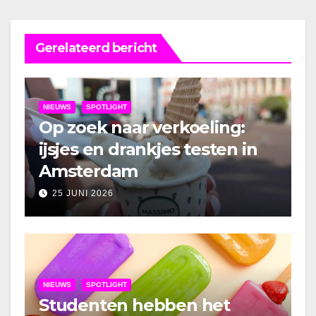
Gerelateerd bericht
NIEUWS
SPOTLIGHT
Op zoek naar verkoeling:
ijsjes en drankjes testen in
Amsterdam
25 JUNI 2026
NIEUWS
SPOTLIGHT
Studenten hebben het