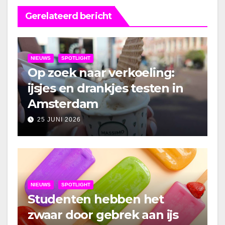
Gerelateerd bericht
NIEUWS
SPOTLIGHT
Op zoek naar verkoeling:
ijsjes en drankjes testen in
Amsterdam
25 JUNI 2026
NIEUWS
SPOTLIGHT
Studenten hebben het
zwaar door gebrek aan ijs