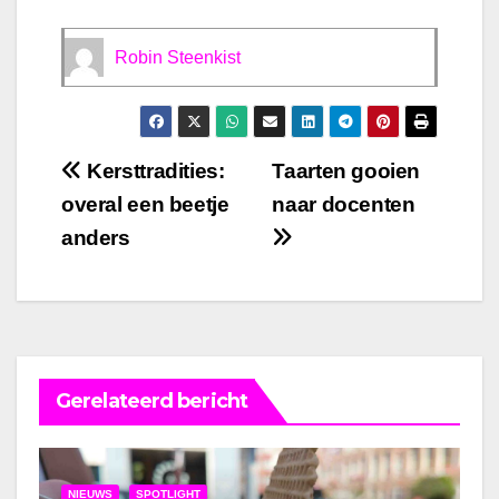
Robin Steenkist
Bericht
Kersttradities:
Taarten gooien
overal een beetje
naar docenten
navigatie
anders
Gerelateerd bericht
NIEUWS
SPOTLIGHT