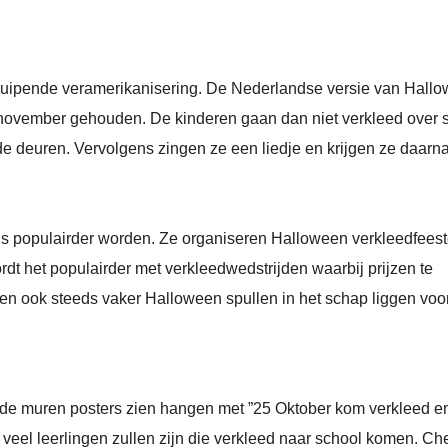
luipende veramerikanisering. De Nederlandse versie van Hall
 november gehouden. De kinderen gaan dan niet verkleed over s
deuren. Vervolgens zingen ze een liedje en krijgen ze daarn
s populairder worden. Ze organiseren Halloween verkleedfeest
dt het populairder met verkleedwedstrijden waarbij prijzen te
en ook steeds vaker Halloween spullen in het schap liggen voo
an de muren posters zien hangen met ”25 Oktober kom verkleed e
r veel leerlingen zullen zijn die verkleed naar school komen. Ch