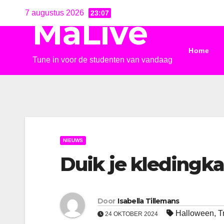
Ga
7 augustus 2026
23:07
MaLive
naar
de
Home
inhoud
Tune in voor de studenten van vandaag
NIEUWS
Duik je kledingka
Door
Isabella Tillemans
Halloween
,
T
24 OKTOBER 2024