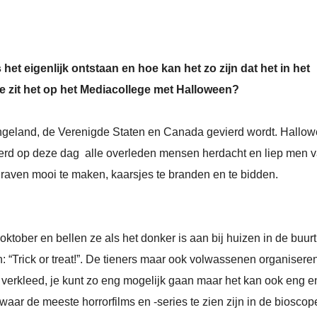
 het eigenlijk ontstaan en hoe kan het zo zijn dat het in het
oe zit het op het Mediacollege met Halloween?
 Engeland, de Verenigde Staten en Canada gevierd wordt. Hallo
werd op deze dag alle overleden mensen herdacht en liep men 
graven mooi te maken, kaarsjes te branden en te bidden.
tober en bellen ze als het donker is aan bij huizen in de buurt
n: “Trick or treat!”. De tieners maar ook volwassenen organisere
 verkleed, je kunt zo eng mogelijk gaan maar het kan ook eng e
r waar de meeste horrorfilms en -series te zien zijn in de biosco