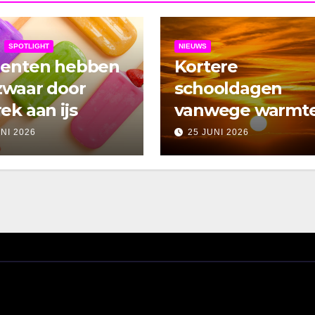
SPOTLIGHT
NIEUWS
denten hebben
Kortere
zwaar door
schooldagen
ek aan ijs
vanwege warmt
UNI 2026
25 JUNI 2026