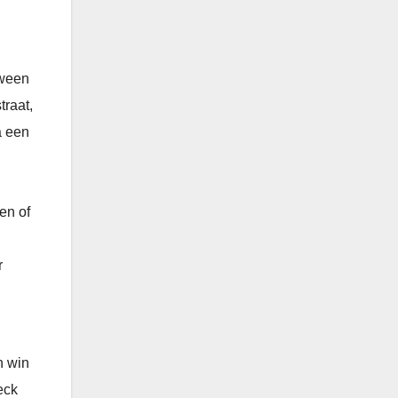
oween
traat,
a een
en of
r
n win
eck