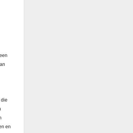
ween
van
 die
n
n
pen en