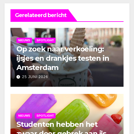
Gerelateerd bericht
NIEUWS
SPOTLIGHT
Op zoek naar verkoeling:
ijsjes en drankjes testen in
Amsterdam
25 JUNI 2026
NIEUWS
SPOTLIGHT
Studenten hebben het
zwaar door gebrek aan ijs