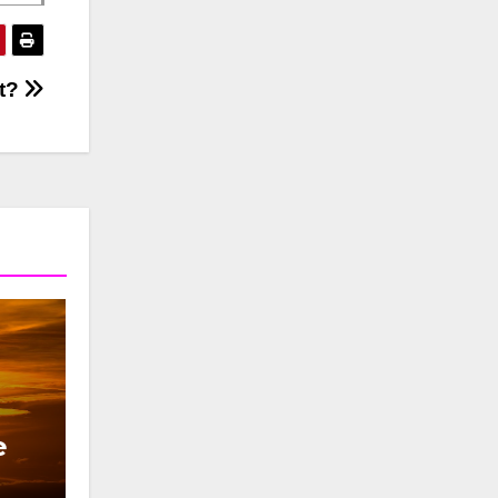
st?
e