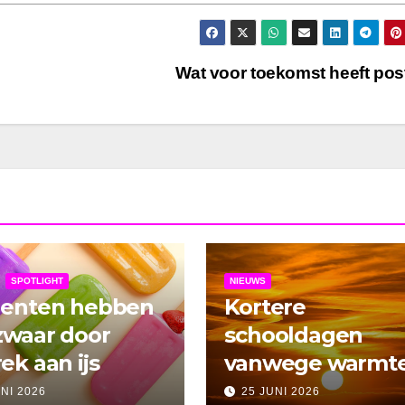
Wat voor toekomst heeft po
SPOTLIGHT
NIEUWS
denten hebben
Kortere
zwaar door
schooldagen
ek aan ijs
vanwege warmt
UNI 2026
25 JUNI 2026