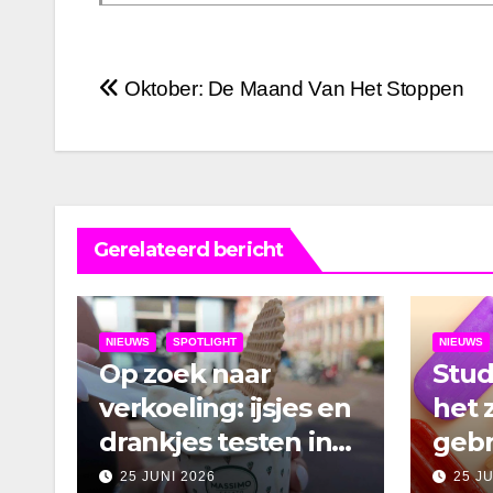
Bericht
Oktober: De Maand Van Het Stoppen
navigatie
Gerelateerd bericht
NIEUWS
SPOTLIGHT
NIEUWS
Op zoek naar
Stu
verkoeling: ijsjes en
het 
drankjes testen in
gebr
Amsterdam
25 JUNI 2026
25 J