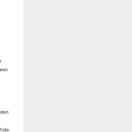
n
geen
eiten
Yale.