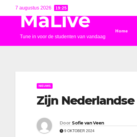
Ga
7 augustus 2026
19:25
MaLive
naar
de
Home
inhoud
Tune in voor de studenten van vandaag
NIEUWS
Zijn Nederlandse
Door
Sofie van Veen
9 OKTOBER 2024