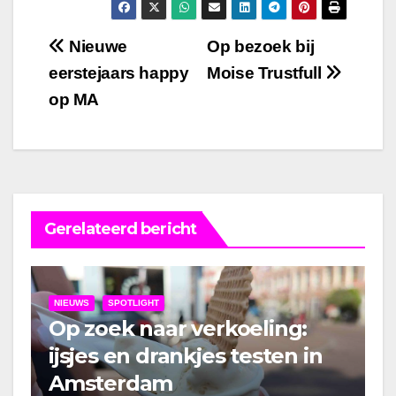
Bericht
Nieuwe
Op bezoek bij
eerstejaars happy
Moise Trustfull
navigatie
op MA
Gerelateerd bericht
NIEUWS
SPOTLIGHT
Op zoek naar verkoeling:
ijsjes en drankjes testen in
Amsterdam