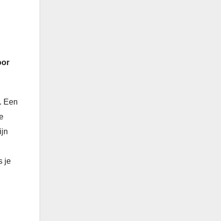
oor
. Een
e
ijn
s je