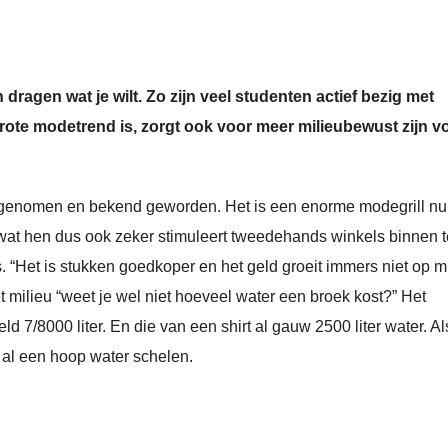
n dragen wat je wilt. Zo zijn veel studenten actief bezig met
ote modetrend is, zorgt ook voor meer milieubewust zijn v
oegenomen en bekend geworden. Het is een enorme modegrill nu
, wat hen dus ook zeker stimuleert tweedehands winkels binnen t
is. “Het is stukken goedkoper en het geld groeit immers niet op m
et milieu “weet je wel niet hoeveel water een broek kost?” Het
d 7/8000 liter. En die van een shirt al gauw 2500 liter water. Al
al een hoop water schelen.