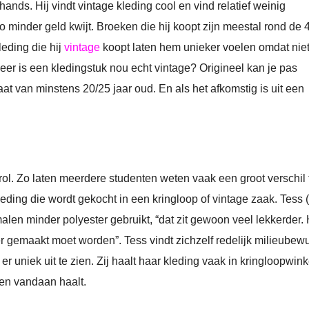
ands. Hij vindt vintage kleding cool en vind relatief weinig
j zo minder geld kwijt. Broeken die hij koopt zijn meestal rond de 
eding die hij
vintage
koopt laten hem unieker voelen omdat nie
eer is een kledingstuk nou echt vintage? Origineel kan je pas
at van minstens 20/25 jaar oud. En als het afkomstig is uit een
 rol. Zo laten meerdere studenten weten vaak een groot verschil 
leding die wordt gekocht in een kringloop of vintage zaak. Tess 
malen minder polyester gebruikt, “dat zit gewoon veel lekkerder.
er gemaakt moet worden”. Tess vindt zichzelf redelijk milieubew
er uniek uit te zien. Zij haalt haar kleding vaak in kringloopwink
den vandaan haalt.