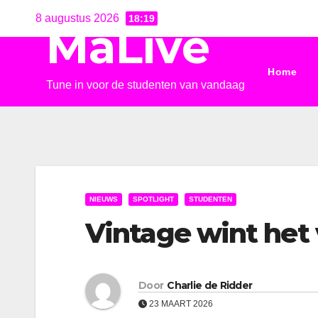
Ga
8 augustus 2026
18:19
MaLive
naar
de
Home
inhoud
Tune in voor de studenten van vandaag
NIEUWS
SPOTLIGHT
STUDENTEN
Vintage wint het 
Door
Charlie de Ridder
23 MAART 2026