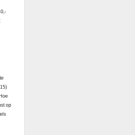
40,-
t
te
(15)
 Hoe
ust op
els