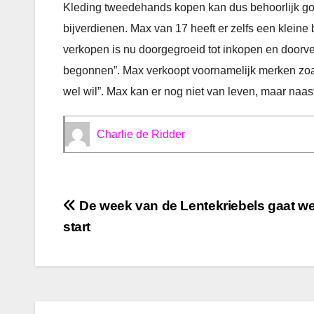
Kleding tweedehands kopen kan dus behoorlijk goe
bijverdienen. Max van 17 heeft er zelfs een klein
verkopen is nu doorgegroeid tot inkopen en doorver
begonnen”. Max verkoopt voornamelijk merken zoal
wel wil”. Max kan er nog niet van leven, maar naast 
Charlie de Ridder
Bericht
De week van de Lentekriebels gaat w
start
navigatie