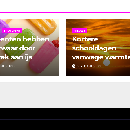
SPOTLIGHT
NIEUWS
denten hebben
Kortere
zwaar door
schooldagen
ek aan ijs
vanwege warmt
UNI 2026
25 JUNI 2026