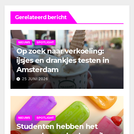
Gerelateerd bericht
NIEUWS
SPOTLIGHT
Op zoek naar verkoeling:
ijsjes en drankjes testen in
Amsterdam
25 JUNI 2026
NIEUWS
SPOTLIGHT
Studenten hebben het