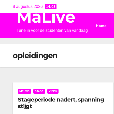
Ga
8 augustus 2026
14:03
MaLive
naar
de
Home
inhoud
Tune in voor de studenten van vandaag
opleidingen
NIEUWS
STAGE
VIDEO
Stageperiode nadert, spanning
stijgt