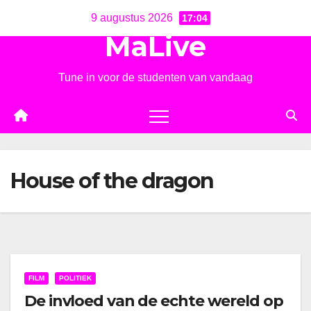
Ga
9 augustus 2026
17:04
naar
MaLive
de
inhoud
Tune in voor de studenten van vandaag
House of the dragon
FILM
POLITIEK
De invloed van de echte wereld op