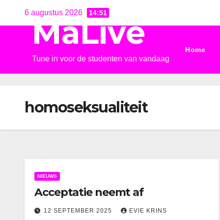
Ga
6 augustus 2026
14:51
MaLive
naar
de
Home
inhoud
Tune in voor de studenten van vandaag
homoseksualiteit
NIEUWS
Acceptatie neemt af
12 SEPTEMBER 2025
EVIE KRINS