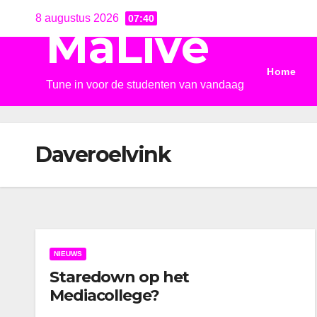
Ga
8 augustus 2026
07:40
MaLive
naar
de
Home
inhoud
Tune in voor de studenten van vandaag
Daveroelvink
NIEUWS
Staredown op het
Mediacollege?