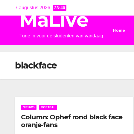
Ga
7 augustus 2026
23:40
MaLive
naar
de
Home
inhoud
Tune in voor de studenten van vandaag
blackface
NIEUWS
VOETBAL
Column: Ophef rond black face
oranje-fans