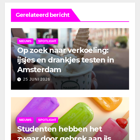
Gerelateerd bericht
NIEUWS
SPOTLIGHT
Op zoek naar verkoeling:
ijsjes en drankjes testen in
Amsterdam
25 JUNI 2026
NIEUWS
SPOTLIGHT
Studenten hebben het
zwaar door gebrek aan ijs