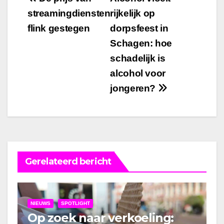
Bericht
streamingdiensten
rijkelijk op
navigatie
flink gestegen
dorpsfeest in
Schagen: hoe
schadelijk is
alcohol voor
jongeren?
Gerelateerd bericht
NIEUWS
SPOTLIGHT
Op zoek naar verkoeling: