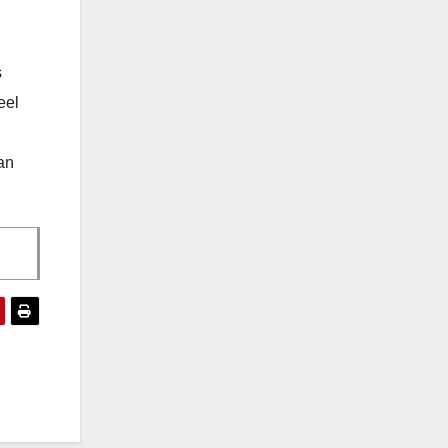
s
eel
an