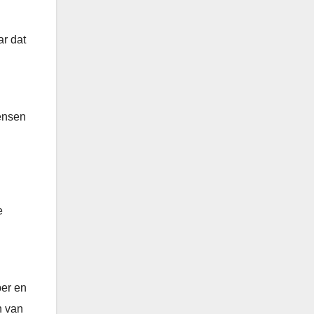
ar dat
mensen
e
per en
n van