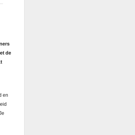
ners
et de
t
d en
heid
 Je