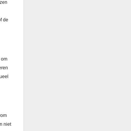
izen
f de
g om
eren
tueel
arom
n niet