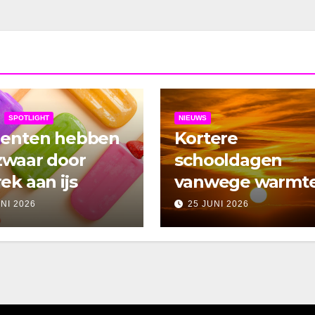
SPOTLIGHT
NIEUWS
denten hebben
Kortere
zwaar door
schooldagen
ek aan ijs
vanwege warmt
UNI 2026
25 JUNI 2026