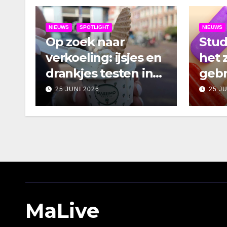
NIEUWS
SPOTLIGHT
NIEUWS
Op zoek naar
Stu
verkoeling: ijsjes en
het 
drankjes testen in
gebr
Amsterdam
25 JUNI 2026
25 J
MaLive