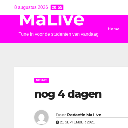
Ga
8 augustus 2026
20:55
MaLive
naar
de
Home
inhoud
Tune in voor de studenten van vandaag
NIEUWS
nog 4 dagen
Door
Redactie Ma Live
21 SEPTEMBER 2021