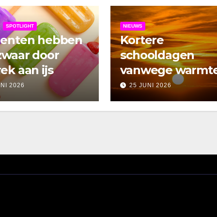
SPOTLIGHT
NIEUWS
denten hebben
Kortere
zwaar door
schooldagen
ek aan ijs
vanwege warmt
UNI 2026
25 JUNI 2026