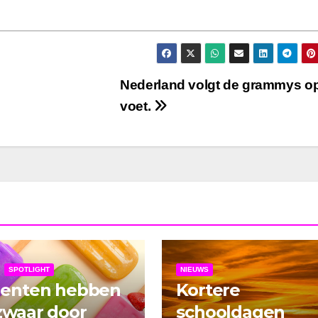
Nederland volgt de grammys o
voet.
SPOTLIGHT
NIEUWS
denten hebben
Kortere
zwaar door
schooldagen