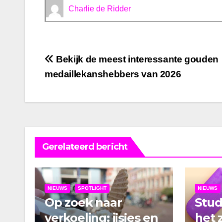
Charlie de Ridder
Bericht
Bekijk de meest interessante gouden
medaillekanshebbers van 2026
navigatie
Gerelateerd bericht
NIEUWS
SPOTLIGHT
NIEUWS
Op zoek naar
Stu
verkoeling: ijsjes en
het 