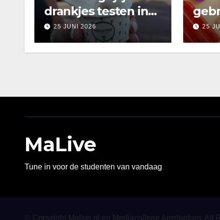
drankjes testen in
gebr
Amsterdam
25 JUNI 2026
25 J
MaLive
Tune in voor de studenten van vandaag
© Copyright Malive.nl en Mediacollege Amsterdam. All 