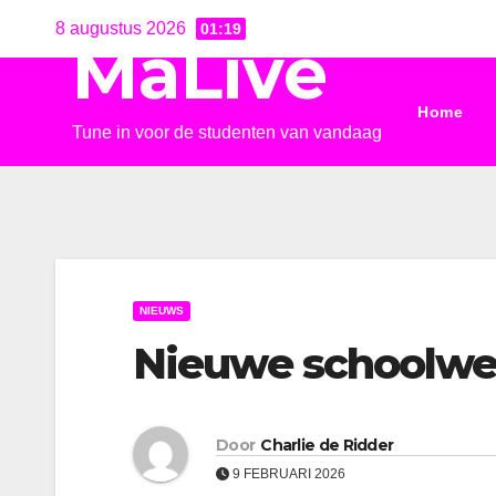
Ga
8 augustus 2026
01:19
MaLive
naar
de
Home
inhoud
Tune in voor de studenten van vandaag
NIEUWS
Nieuwe schoolwe
Door
Charlie de Ridder
9 FEBRUARI 2026