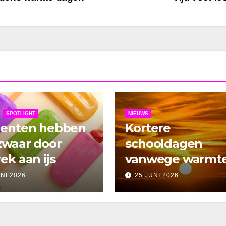
SPOTLIGHT
NIEUWS
denten hebben
Kortere
zwaar door
schooldagen
ek aan ijs
vanwege warmt
UNI 2026
25 JUNI 2026