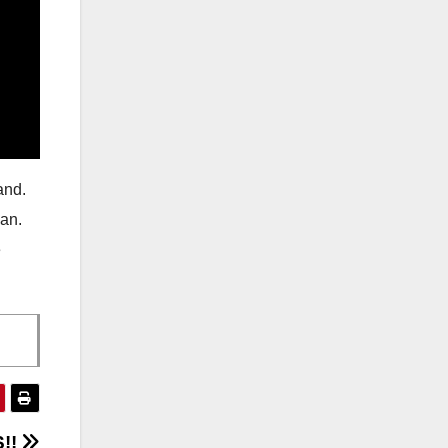
and.
kan.
e
S!!