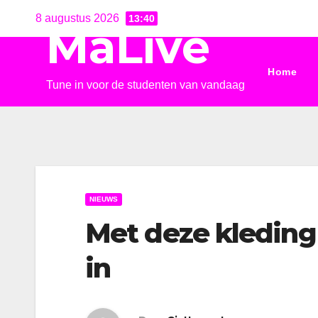
Ga
8 augustus 2026
13:40
MaLive
naar
de
Home
inhoud
Tune in voor de studenten van vandaag
NIEUWS
Met deze kledin
in