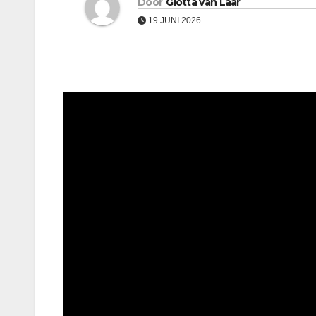
Door
Giotta van Laar
19 JUNI 2026