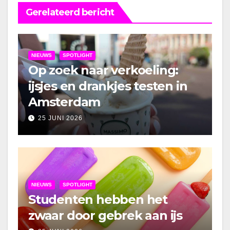
Gerelateerd bericht
NIEUWS
SPOTLIGHT
Op zoek naar verkoeling:
ijsjes en drankjes testen in
Amsterdam
25 JUNI 2026
NIEUWS
SPOTLIGHT
Studenten hebben het
zwaar door gebrek aan ijs