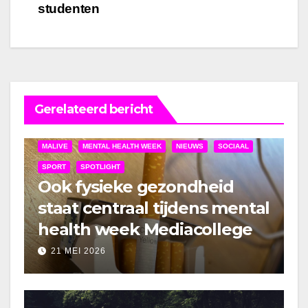
studenten
Gerelateerd bericht
MALIVE
MENTAL HEALTH WEEK
NIEUWS
SOCIAAL
SPORT
SPOTLIGHT
Ook fysieke gezondheid
staat centraal tijdens mental
health week Mediacollege
21 MEI 2026