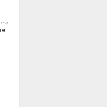
ative
j er