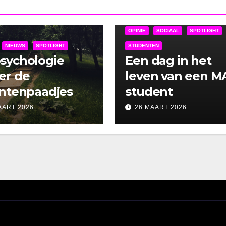
MA-NIEUWS
MALIVE
NIEUWS
OPINIE
SOCIAAL
SPOTLIGHT
NIEUWS
SPOTLIGHT
STUDENTEN
sychologie
Een dag in het
er de
leven van een M
antenpaadjes
student
AART 2026
26 MAART 2026