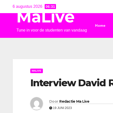
Ga
6 augustus 2026
06:31
MaLive
naar
de
Home
inhoud
Tune in voor de studenten van vandaag
MALIVE
Interview David
Door
Redactie Ma Live
19 JUNI 2023