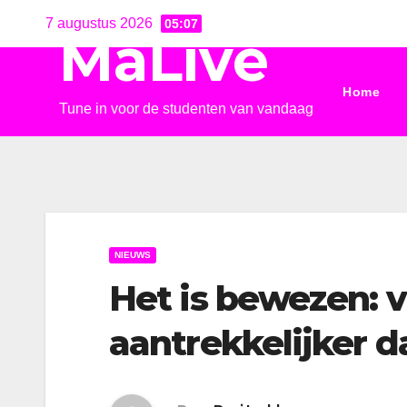
Ga
7 augustus 2026
05:07
MaLive
naar
de
Home
inhoud
Tune in voor de studenten van vandaag
NIEUWS
Het is bewezen: 
aantrekkelijker 