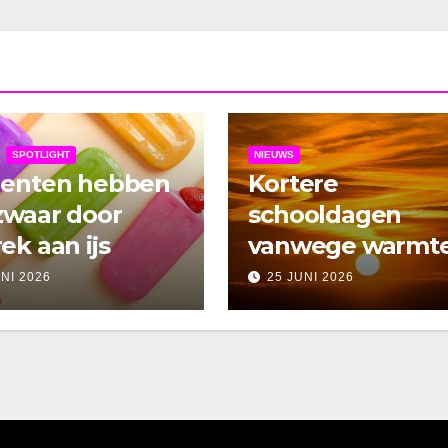
SPOTLIGHT
NIEUWS
denten hebben
Kortere
zwaar door
schooldagen
ek aan ijs
vanwege warmt
UNI 2026
25 JUNI 2026