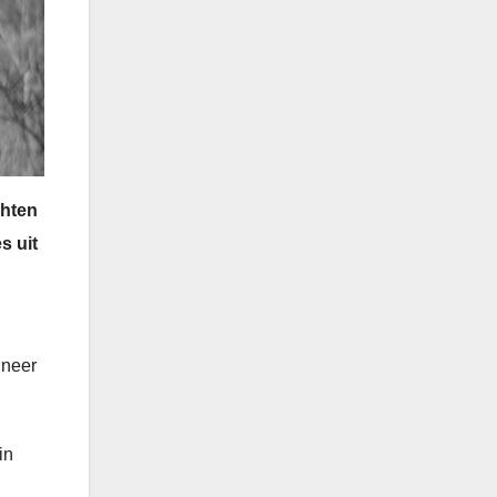
chten
s uit
nneer
in