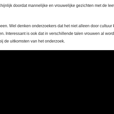
jnlijk doordat mannelijke en vrouwelijke gezichten met de leef
meen. Wel denken onderzoekers dat het niet alleen door cultuur 
n. Interessant is ook dat in verschillende talen vrouwen al wor
bij de uitkomsten van het onderzoek.