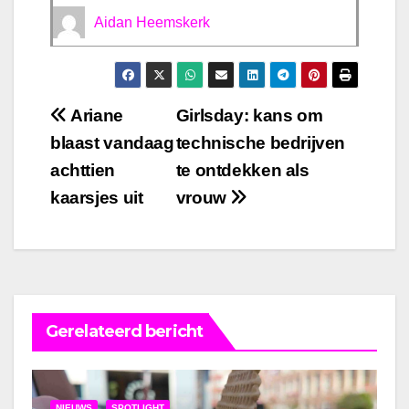
Aidan Heemskerk
Bericht
Ariane
Girlsday: kans om
blaast vandaag
technische bedrijven
navigatie
achttien
te ontdekken als
kaarsjes uit
vrouw
Gerelateerd bericht
NIEUWS
SPOTLIGHT