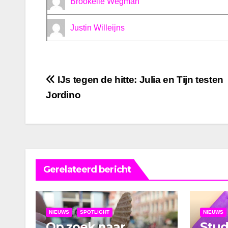
Brookelle Wegman
Justin Willeijns
Bericht
IJs tegen de hitte: Julia en Tijn testen
Jordino
navigatie
Gerelateerd bericht
NIEUWS
SPOTLIGHT
NIEUWS
Op zoek naar
Stu