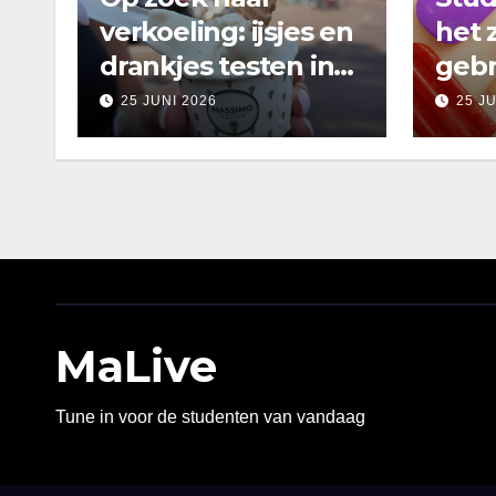
verkoeling: ijsjes en
het 
drankjes testen in
gebr
Amsterdam
25 JUNI 2026
25 J
MaLive
Tune in voor de studenten van vandaag