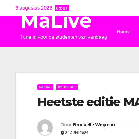
Ga
6 augustus 2026
05:07
MaLive
naar
de
Home
inhoud
Tune in voor de studenten van vandaag
NIEUWS
SPOTLIGHT
Heetste editie MA
Door
Brookelle Wegman
24 JUNI 2026