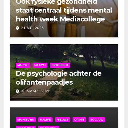
Ook fysieke gezondheid
staat centraal tijdens mental
health week Mediacollege
21 MEI 2026
MALIVE
NIEUWS
SPOTLIGHT
De psychologie achter de
olifantenpaadjes
30 MAART 2026
MA-NIEUWS
MALIVE
NIEUWS
OPINIE
SOCIAAL