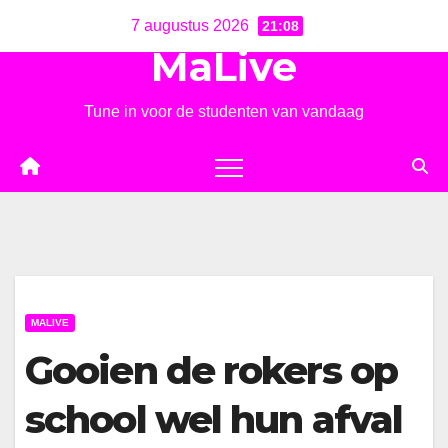
Ga
7 augustus 2026
21:08
naar
MaLive
de
inhoud
Tune in voor de studenten van vandaag
MALIVE
Gooien de rokers op
school wel hun afval