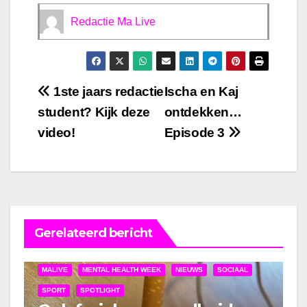
Redactie Ma Live
Bericht
1ste jaars redactie
Ischa en Kaj
student? Kijk deze
ontdekken…
navigatie
video!
Episode 3
Gerelateerd bericht
MALIVE
MENTAL HEALTH WEEK
NIEUWS
SOCIAAL
SPORT
SPOTLIGHT