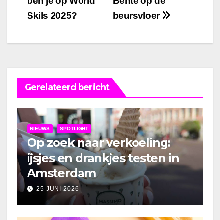
ben je op World
Bente op de
navigatie
Skils 2025?
beursvloer
Gerelateerd bericht
NIEUWS
SPOTLIGHT
Op zoek naar verkoeling:
ijsjes en drankjes testen in
Amsterdam
25 JUNI 2026