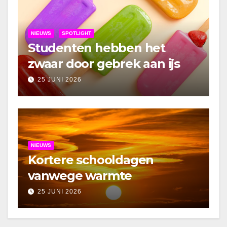
NIEUWS
SPOTLIGHT
Studenten hebben het
zwaar door gebrek aan ijs
25 JUNI 2026
NIEUWS
Kortere schooldagen
vanwege warmte
25 JUNI 2026