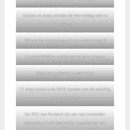
Quinten en Jopay stonden de hele middag radio te
maken
Wij van het mediacollege zijn te vinden in zaal 8
Z’n grote WD40 is handig voor de echte klussen
Vlieg naar je dromen in deze raket
Er staan auto’s in de RAI?! Jazeker voor de opleiding
tot autotechnicus
Het ROC van flevoland zijn ook naar amsterdam
gekomen om jullie een inkijkje te geven wat voor