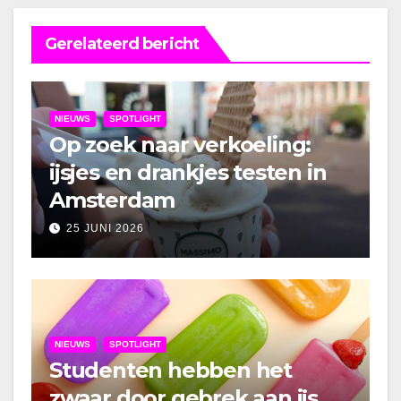
Gerelateerd bericht
NIEUWS
SPOTLIGHT
Op zoek naar verkoeling:
ijsjes en drankjes testen in
Amsterdam
25 JUNI 2026
NIEUWS
SPOTLIGHT
Studenten hebben het
zwaar door gebrek aan ijs