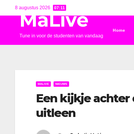
Ga
8 augustus 2026
07:11
MaLive
naar
de
Home
inhoud
Tune in voor de studenten van vandaag
MALIVE
NIEUWS
Een kijkje achter
uitleen