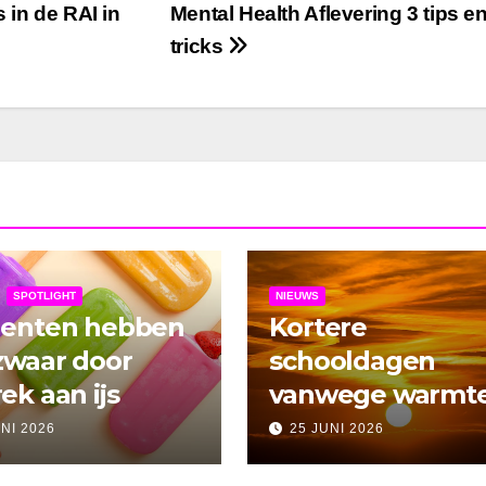
 in de RAI in
Mental Health Aflevering 3 tips e
tricks
SPOTLIGHT
NIEUWS
denten hebben
Kortere
zwaar door
schooldagen
ek aan ijs
vanwege warmt
UNI 2026
25 JUNI 2026