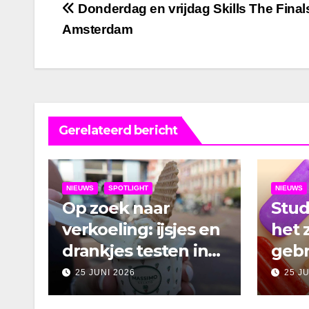
Bericht
Donderdag en vrijdag Skills The Finals
Amsterdam
navigatie
Gerelateerd bericht
NIEUWS
SPOTLIGHT
NIEUWS
Op zoek naar
Stu
verkoeling: ijsjes en
het 
drankjes testen in
gebr
Amsterdam
25 JUNI 2026
25 J