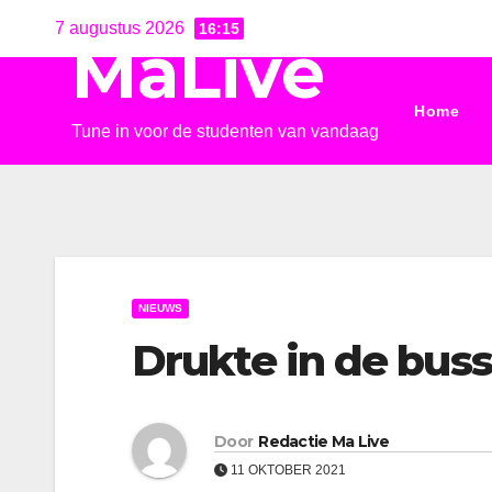
Ga
7 augustus 2026
16:15
MaLive
naar
de
Home
inhoud
Tune in voor de studenten van vandaag
NIEUWS
Drukte in de bus
Door
Redactie Ma Live
11 OKTOBER 2021