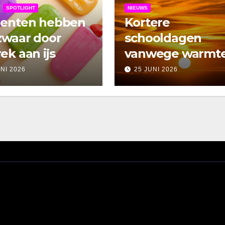
SPOTLIGHT
NIEUWS
denten hebben
Kortere
zwaar door
schooldagen
ek aan ijs
vanwege warmt
UNI 2026
25 JUNI 2026