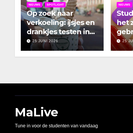
NIEUWS
SPOTLIGHT
NIEUWS
Op zoek naar
Stu
verkoeling: ijsjes en
het 
drankjes testen in
gebr
Amsterdam
25 JUNI 2026
25 J
MaLive
Tune in voor de studenten van vandaag