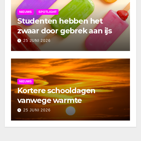
NIEUWS
SPOTLIGHT
Studenten hebben het
zwaar door gebrek aan ijs
25 JUNI 2026
NIEUWS
Kortere schooldagen
vanwege warmte
25 JUNI 2026