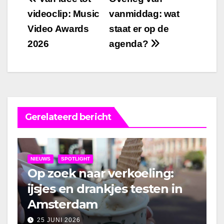
Bericht
videoclip: Music
vanmiddag: wat
navigatie
Video Awards
staat er op de
2026
agenda?
Gerelateerd bericht
NIEUWS
SPOTLIGHT
Op zoek naar verkoeling:
ijsjes en drankjes testen in
Amsterdam
25 JUNI 2026