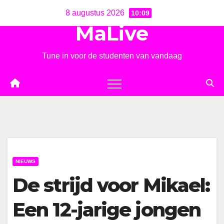
Ga
8 augustus 2026
10:09
naar
MaLive
de
inhoud
Tune in voor de studenten van vandaag
NIEUWS
De strijd voor Mikael:
Een 12-jarige jongen