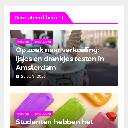
Gerelateerd bericht
NIEUWS
SPOTLIGHT
Op zoek naar verkoeling:
ijsjes en drankjes testen in
Amsterdam
25 JUNI 2026
NIEUWS
SPOTLIGHT
Studenten hebben het