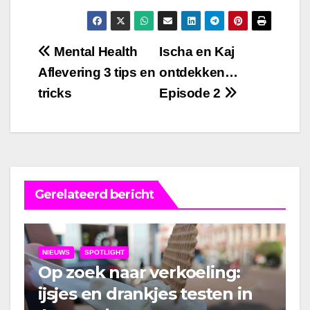
Bericht
Mental Health
Ischa en Kaj
Aflevering 3 tips en
ontdekken…
navigatie
tricks
Episode 2
Gerelateerd bericht
NIEUWS
SPOTLIGHT
Op zoek naar verkoeling:
ijsjes en drankjes testen in