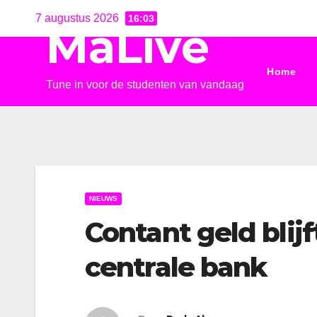
Ga
7 augustus 2026
16:03
MaLive
naar
de
Home
inhoud
Tune in voor de studenten van vandaag
NIEUWS
Contant geld blij
centrale bank