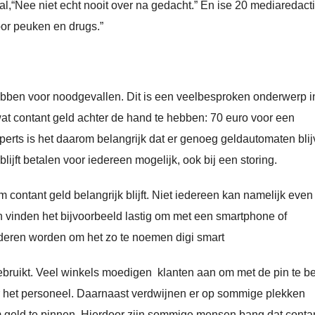
al,“Nee niet echt nooit over na gedacht.” En ise 20 mediaredact
oor peuken en drugs.”
hebben voor noodgevallen. Dit is een veelbesproken onderwerp i
at contant geld achter de hand te hebben: 70 euro voor een
erts is het daarom belangrijk dat er genoeg geldautomaten bli
lijft betalen voor iedereen mogelijk, ook bij een storing.
contant geld belangrijk blijft. Niet iedereen kan namelijk eve
vinden het bijvoorbeeld lastig om met een smartphone of
deren worden om het zo te noemen digi smart
gebruikt. Veel winkels moedigen klanten aan om met de pin te b
or het personeel. Daarnaast verdwijnen er op sommige plekken
om geld te pinnen. Hierdoor zijn sommige mensen bang dat conta