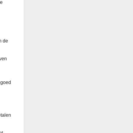
ie
n de
jven
n goed
etalen
nt