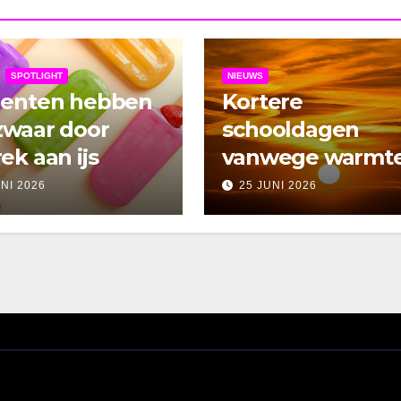
SPOTLIGHT
NIEUWS
denten hebben
Kortere
zwaar door
schooldagen
ek aan ijs
vanwege warmt
UNI 2026
25 JUNI 2026