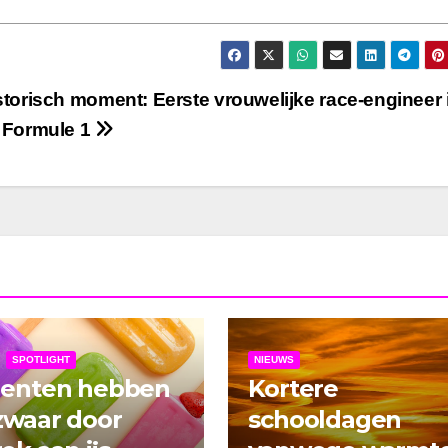
storisch moment: Eerste vrouwelijke race-engineer 
 Formule 1
SPOTLIGHT
NIEUWS
denten hebben
Kortere
zwaar door
schooldagen