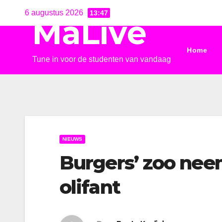
Ga
6 augustus 2026
13:47
MaLive
naar
de
Home
inhoud
Tune in voor de studenten van vandaag
NIEUWS
Burgers’ zoo nee
olifant