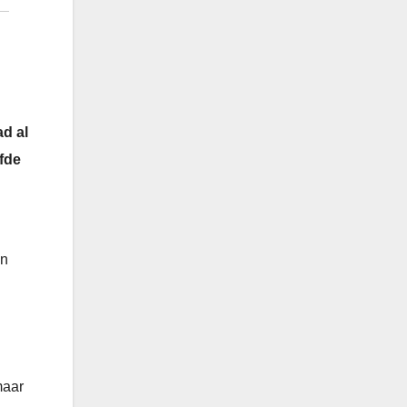
ad al
efde
en
maar