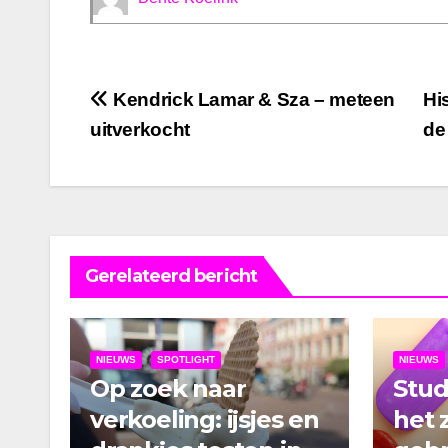
Bericht
Kendrick Lamar & Sza – meteen
Hi
uitverkocht
de
navigatie
Gerelateerd bericht
NIEUWS
SPOTLIGHT
NIEUWS
Op zoek naar
Stu
verkoeling: ijsjes en
het 