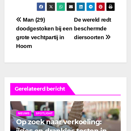
Bericht
Man (29)
De wereld redt
doodgestoken bij een
beschermde
navigatie
grote vechtpartij in
diersoorten
Hoorn
Gerelateerd bericht
NIEUWS
SPOTLIGHT
Op zoek naar verkoeling:
ijsjes en drankjes testen in