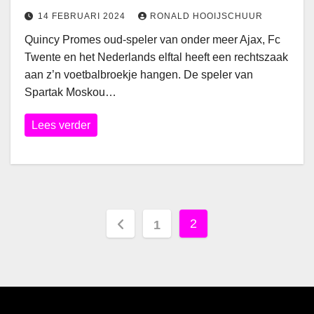
14 FEBRUARI 2024
RONALD HOOIJSCHUUR
Quincy Promes oud-speler van onder meer Ajax, Fc
Twente en het Nederlands elftal heeft een rechtszaak
aan z’n voetbalbroekje hangen. De speler van
Spartak Moskou…
Lees verder
Berichten
2
1
paginering