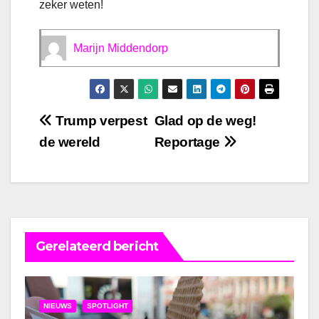
zeker weten!
Marijn Middendorp
Bericht
Trump verpest
Glad op de weg!
de wereld
Reportage
navigatie
Gerelateerd bericht
NIEUWS
SPOTLIGHT