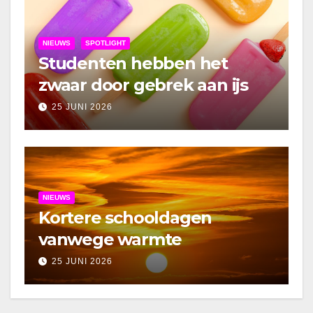
NIEUWS
SPOTLIGHT
Studenten hebben het
zwaar door gebrek aan ijs
25 JUNI 2026
NIEUWS
Kortere schooldagen
vanwege warmte
25 JUNI 2026