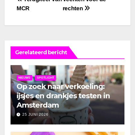
Bericht
MCR
rechten
navigatie
Gerelateerd bericht
NIEUWS
SPOTLIGHT
Op zoek naar verkoeling:
ijsjes en drankjes testen in
Amsterdam
25 JUNI 2026